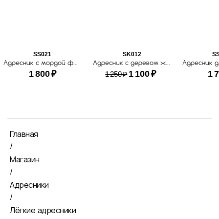
SS021
SK012
S
Адресник с мордой французского бульдога
Адресник с деревом жизни
1 800
₽
1 100
₽
1 
1 250
₽
Главная
/
Магазин
/
Адресники
/
Лёгкие адресники