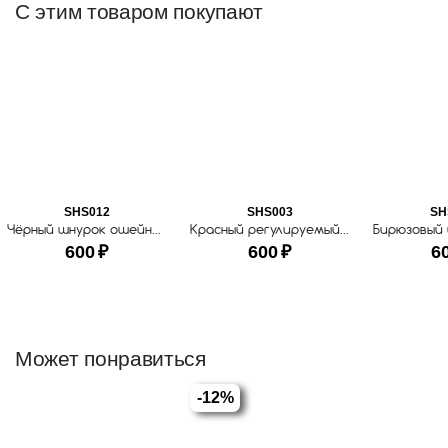
С этим товаром покупают
SHS012
SHS003
SH
Чёрный шнурок ошейник для ношения адресника
Красный регулируемый шнурок ошейник для ношения собачьего адресника
600
₽
600
₽
6
Может понравиться
-12%