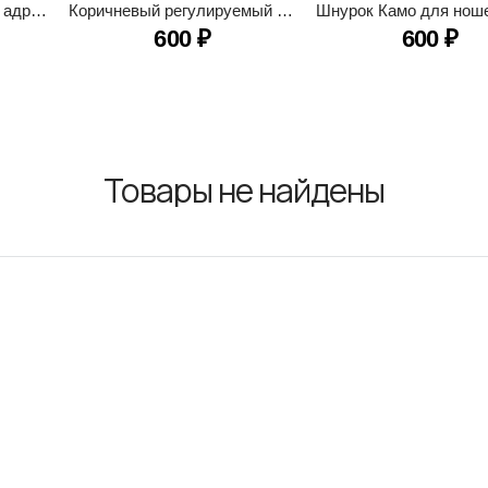
Бирюзовый шнурок для адресника
Коричневый регулируемый шнурок из паракорда для адресника
600
₽
600
₽
Товары не найдены