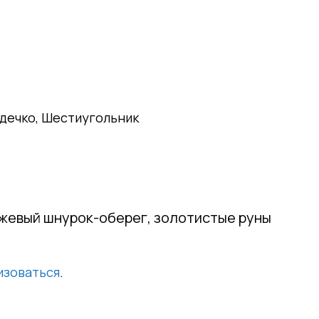
рдечко, Шестиугольник
ежевый шнурок-оберег, золотистые руны
изоваться
.