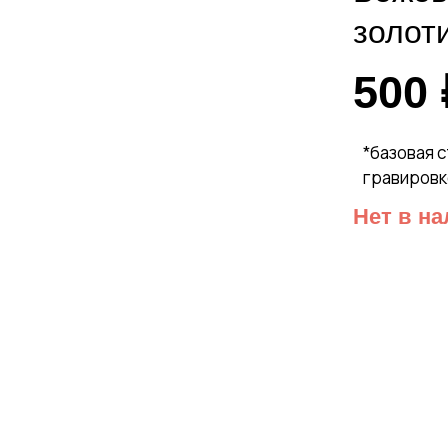
золот
500
*базовая 
гравировк
Нет в н