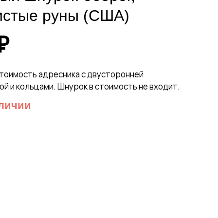
истые руны (США)
₽
стоимость адресника с двусторонней
ой и кольцами. Шнурок в стоимость не входит.
аличии