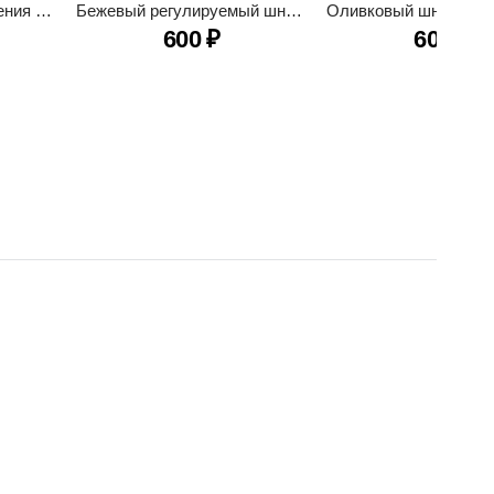
Шнурок Камо для ношения адресника
Бежевый регулируемый шнурочек для адресника
600
₽
600
₽