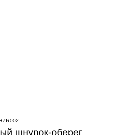
SHZR002
ый шнурок-оберег,