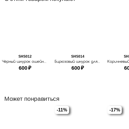
SHS012
SHS014
SH
Чёрный шнурок ошейник для ношения адресника
Бирюзовый шнурок для адресника
600
₽
600
₽
6
Может понравиться
-11%
-17%