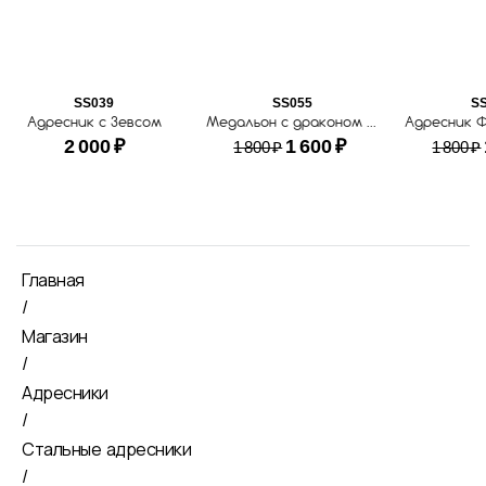
SS039
SS055
S
Адресник с Зевсом
Медальон с драконом для собаки
2 000
₽
1 600
₽
1 800
₽
1 800
₽
Главная
/
Магазин
/
Адресники
/
Стальные адресники
/