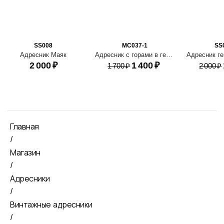
SS008
MC037-1
SS
Адресник Маяк
Адресник с горами в геометрическом стиле
2 000
₽
1 400
₽
1 700
₽
2 000
₽
Главная
/
Магазин
/
Адресники
/
Винтажные адресники
/