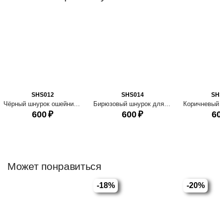
SHS012
SHS014
SH
Чёрный шнурок ошейник для ношения адресника
Бирюзовый шнурок для адресника
600
₽
600
₽
6
Может понравиться
-18%
-20%