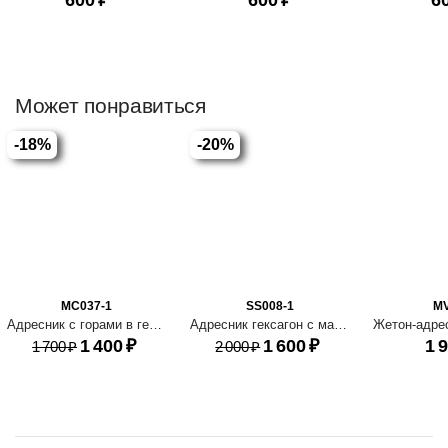
600
₽
600
₽
6
Может понравиться
-18%
-20%
MC037-1
SS008-1
M
Адресник с горами в геометрическом стиле
Адресник гексагон с маяком
1 400
₽
1 600
₽
1 
1 700
₽
2 000
₽