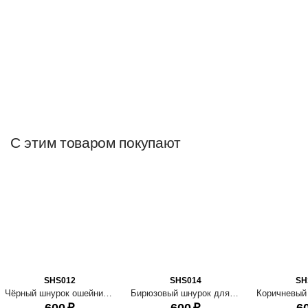
С этим товаром покупают
SHS012
SHS014
SH
Чёрный шнурок ошейник для ношения адресника
Бирюзовый шнурок для адресника