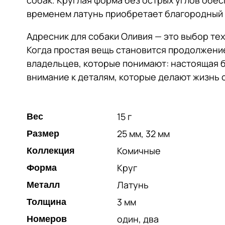
собак. Круглая форма без острых углов обе
временем латунь приобретает благородный 
Адресник для собаки Оливия — это выбор тех
Когда простая вещь становится продолжени
владельцев, которые понимают: настоящая 
внимание к деталям, которые делают жизнь 
15 г
Вес
25 мм, 32 мм
Размер
Комичные
Коллекция
Круг
Форма
Латунь
Металл
3 мм
Толщина
один, два
Номеров