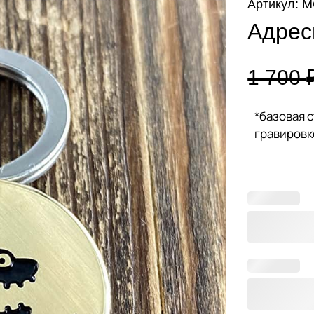
Артикул: 
Адрес
1 700
*базовая 
гравировк