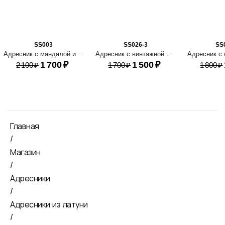
SS003
SS026-3
SS
Адресник с мандалой и лотосом из нержавеющей стали
Адресник с винтажной короной
1 700
₽
1 500
₽
2 100
₽
1 700
₽
1 800
₽
Главная
/
Магазин
/
Адресники
/
Адресники из латуни
/