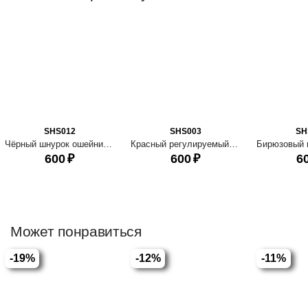
SHS012
SHS003
SH
Чёрный шнурок ошейник для ношения адресника
Красный регулируемый шнурок ошейник для ношения собачьего адресника
600
₽
600
₽
6
Может понравиться
-19%
-12%
-11%