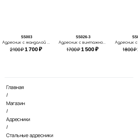
SS003
SS026-3
SS
Адресник с мандалой и лотосом из нержавеющей стали
Адресник с винтажной короной
2 100
₽
1 700
₽
1 700
₽
1 500
₽
1 800
₽
Главная
/
Магазин
/
Адресники
/
Стальные адресники