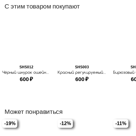
С этим товаром покупают
SHS012
SHS003
SH
Чёрный шнурок ошейник для ношения адресника
Красный регулируемый шнурок ошейник для ношения собачьего адресника
600
₽
600
₽
6
Может понравиться
-19%
-12%
-11%