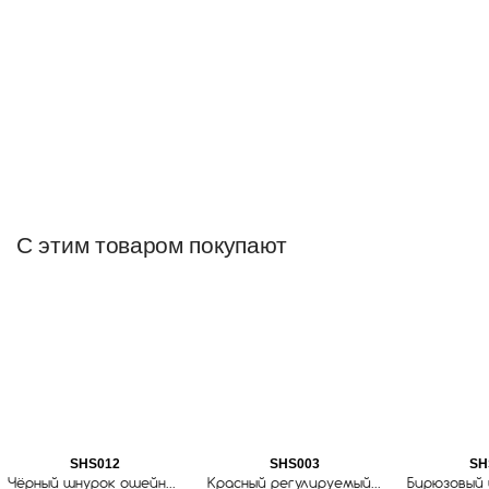
С этим товаром покупают
SHS012
SHS003
SH
Чёрный шнурок ошейник для ношения адресника
Красный регулируемый шнурок ошейник для ношения собачьего адресника