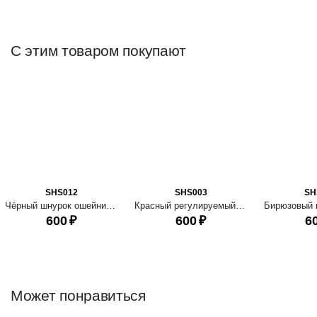
С этим товаром покупают
SHS012
SHS003
SH
Чёрный шнурок ошейник для ношения адресника
Красный регулируемый шнурок ошейник для ношения собачьего адресника
600
₽
600
₽
6
Может понравиться