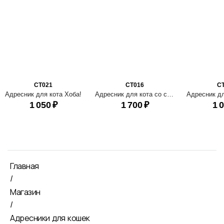
CT021
CT016
C
Адресник для кота Хоба!
Адресник для кота со скелетом рыбки
1 050
₽
1 700
₽
1 
Главная
/
Магазин
/
Адресники для кошек