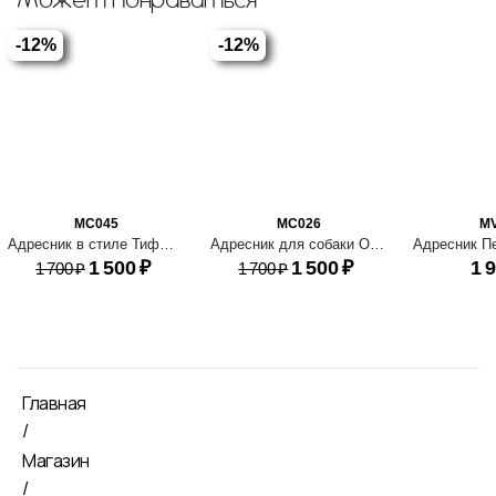
Может понравиться
-12%
-12%
MC045
MC026
M
Адресник в стиле Тиффани
Адресник для собаки Оливия
1 500
₽
1 500
₽
1 
1 700
₽
1 700
₽
Главная
/
Магазин
/