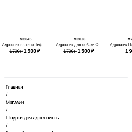
MC045
MC026
M
Адресник в стиле Тиффани
Адресник для собаки Оливия
1 500
₽
1 500
₽
1 
1 700
₽
1 700
₽
Главная
/
Магазин
/
Шнурки для адресников
/