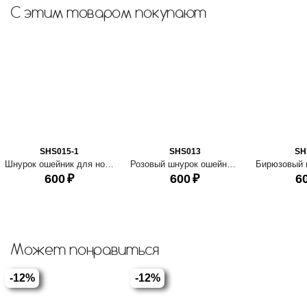
С этим товаром покупают
SHS015-1
SHS013
SH
Шнурок ошейник для ношения адресника Графит
Розовый шнурок ошейник для адресника
600
₽
600
₽
6
Может понравиться
-12%
-12%