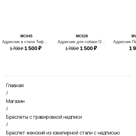
MC045
MC026
M
Адресник в стиле Тиффани
Адресник для собаки Оливия
1 500
₽
1 500
₽
1 
1 700
₽
1 700
₽
Главная
/
Магазин
/
Браслеты с гравировкой надписи
/
Браслет женский из ювелирной стали с надписью